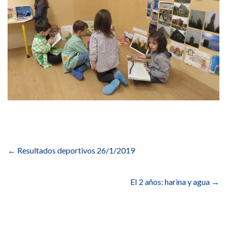
Navegación
de
←
Resultados deportivos 26/1/2019
entradas
EI 2 años: harina y agua
→