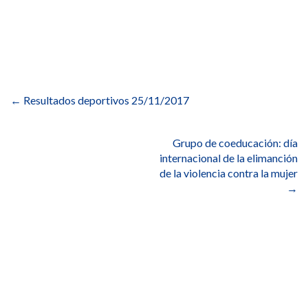
Navegación
de
←
Resultados deportivos 25/11/2017
entradas
Grupo de coeducación: día
internacional de la elimanción
de la violencia contra la mujer
→