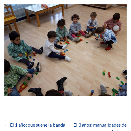
Navegación
de
←
EI 1 año: que suene la banda
EI 3 años: manualidades de