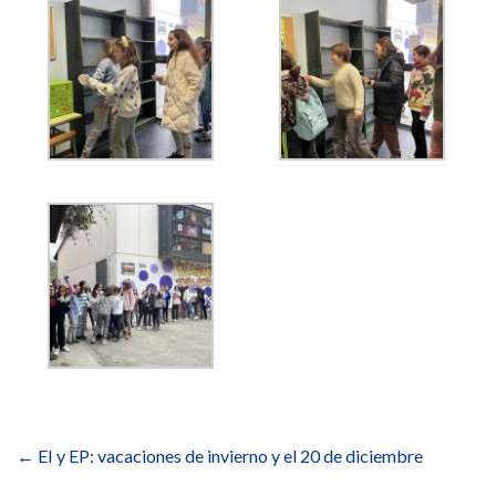
Navegación
de
←
EI y EP: vacaciones de invierno y el 20 de diciembre
entradas