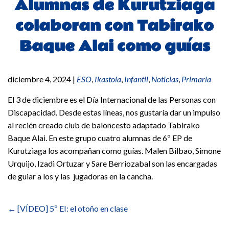
Alumnas de Kurutziaga
colaboran con Tabirako
Baque Alai como guías
diciembre 4, 2024
|
ESO
,
Ikastola
,
Infantil
,
Noticias
,
Primaria
El 3 de diciembre es el Día Internacional de las Personas con
Discapacidad. Desde estas líneas, nos gustaría dar un impulso
al recién creado club de baloncesto adaptado Tabirako
Baque Alai. En este grupo cuatro alumnas de 6º EP de
Kurutziaga los acompañan como guías. Malen Bilbao, Simone
Urquijo, Izadi Ortuzar y Sare Berriozabal son las encargadas
de guiar a los y las jugadoras en la cancha.
Navegación
de
←
[VÍDEO] 5º EI: el otoño en clase
entradas