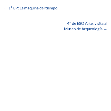
de
←
1º EP: La máquina del tiempo
entradas
4º de ESO Arte: visita al
Museo de Arqueología
→