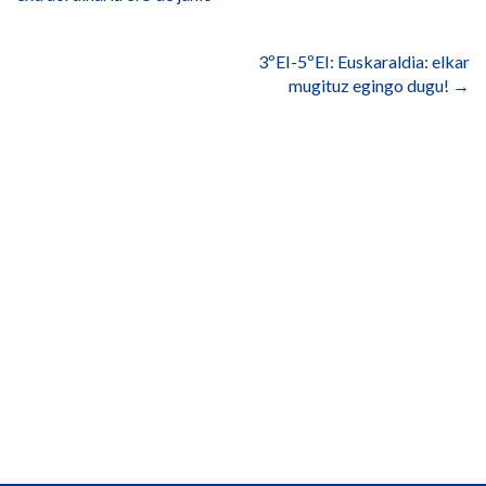
entradas
3ºEI-5ºEI: Euskaraldia: elkar
mugituz egingo dugu!
→