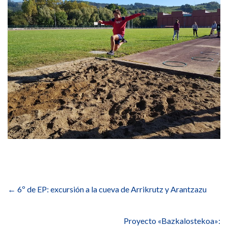
Navegación
de
←
6º de EP: excursión a la cueva de Arrikrutz y Arantzazu
entradas
Proyecto «Bazkalostekoa»: