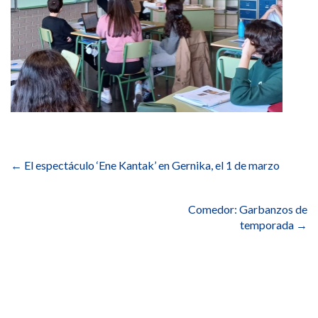
Navegación
de
←
El espectáculo ‘Ene Kantak’ en Gernika, el 1 de marzo
entradas
Comedor: Garbanzos de
temporada
→