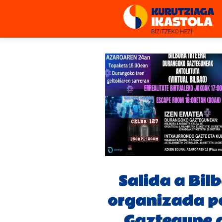
Salida a Bil
organizada po
Gaztegune 