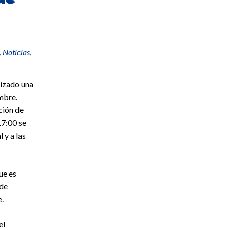
,
Noticias
,
izado una
embre.
ción de
17:00 se
 y a las
ue es
 de
e.
el