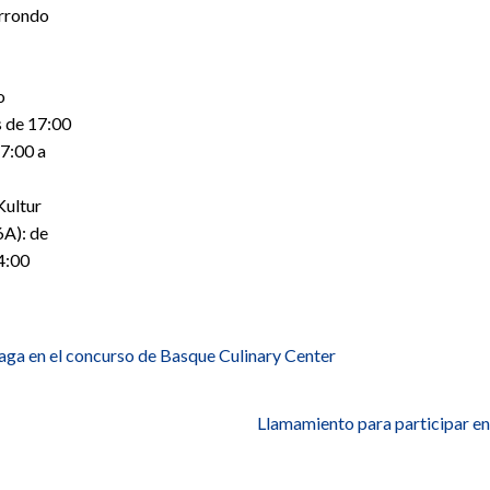
urrondo
o
s de 17:00
17:00 a
Kultur
6A): de
14:00
a en el concurso de Basque Culinary Center
Llamamiento para participar en