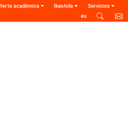
ferta académica
Ikastola
Servicios
eu
Contacta con nosotros
Buscar