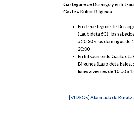
Gaztegune de Durango y en Intxa
Gazte y Kultur Bilgunea.
En el Gaztegune de Durang
(Laubideta 6C): los sábado
a 20:30 y los domingos de 
20:00
En Intxaurrondo Gazte eta 
Bilgunea (Laubideta kalea, 
lunes a viernes de 10:00 a 
Navegación
de
←
[VÍDEOS] Alumnado de Kurutziag
entradas