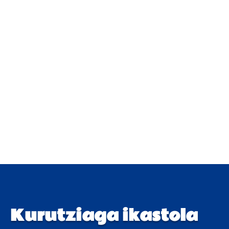
Kurutziaga ikastola