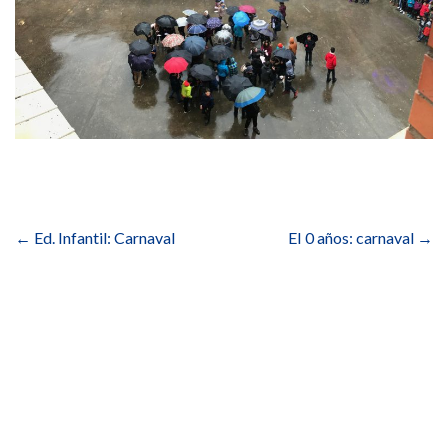
Navegación
de
←
Ed. Infantil: Carnaval
EI 0 años: carnaval
→
entradas