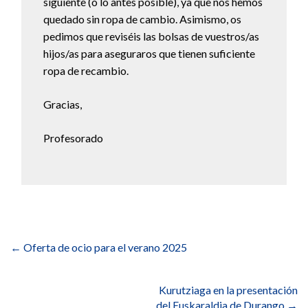
siguiente (o lo antes posible), ya que nos hemos
quedado sin ropa de cambio. Asimismo, os
pedimos que reviséis las bolsas de vuestros/as
hijos/as para aseguraros que tienen suficiente
ropa de recambio.
Gracias,
Profesorado
Navegación
de
←
Oferta de ocio para el verano 2025
entradas
Kurutziaga en la presentación
del Euskaraldia de Durango
→