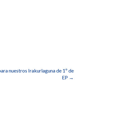
para nuestros Irakurlaguna de 1º de
EP
→