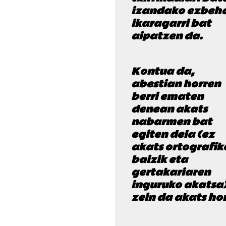
izandako ezbeh
ikaragarri bat
aipatzen da.
Kontua da,
abestian horren
berri ematen
denean akats
nabarmen bat
egiten dela (ez
akats ortografik
baizik eta
gertakariaren
inguruko akatsa)
zein da akats hor