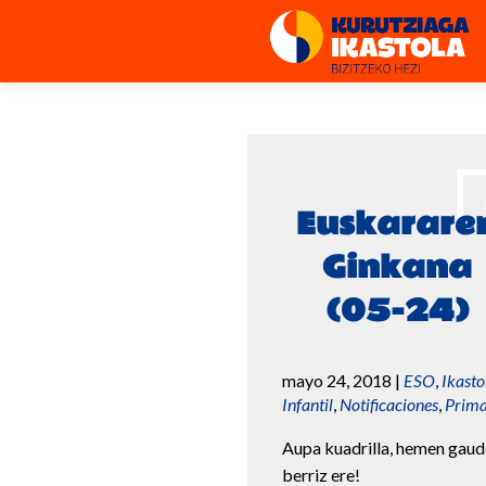
Euskarare
Ginkana
(05-24)
mayo 24, 2018
|
ESO
,
Ikasto
Infantil
,
Notificaciones
,
Prima
Aupa kuadrilla, hemen gaud
berriz ere!