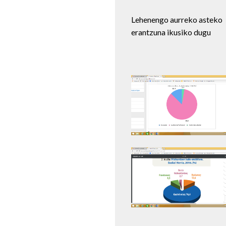
Lehenengo aurreko asteko
erantzuna ikusiko dugu