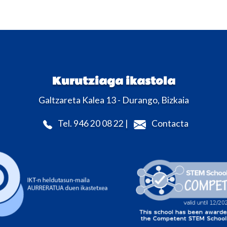
Kurutziaga ikastola
Galtzareta Kalea 13 - Durango, Bizkaia
Tel. 946 20 08 22 |
Contacta