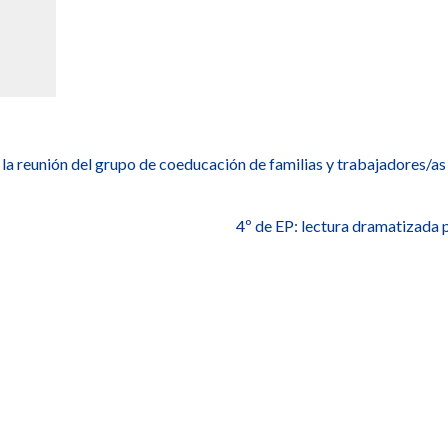
a reunión del grupo de coeducación de familias y trabajadores/as
4º de EP: lectura dramatizada 