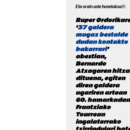
Eta orain aste honetakoa!!:
Ruper Ordorikar
‘
37 galdera
mugaz bestalde
dudan kontakto
bakarrari
’
abestian,
Bernardo
Atxagaren hitza
dituena, egiten
diren galdera
ugariren artean
60. hamarkadan
Frantziako
Tourrean
ingalaterrako
txirrindulari bat