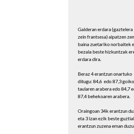
Galderan erdara (gaztelera
zein frantsesa) aipatzen zen
baina zuetariko norbaitek 
bezala beste hizkuntzak er
erdara dira.
Beraz 4 erantzun onartuko
ditugu: 84,6 edo 87,3 goik
taularen arabera edo 84,7 
87,4 behekoaren arabera.
Oraingoan 34k erantzun du
eta 3 izan ezik beste guztia
erantzun zuzena eman duzu