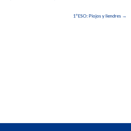
entradas
1ºESO: Piojos y liendres
→