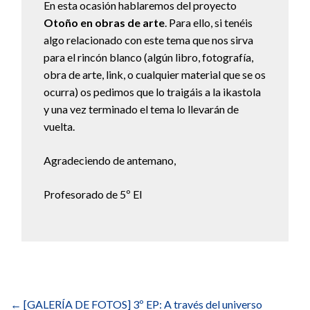
En esta ocasión hablaremos del proyecto
Otoño en obras de arte
. Para ello, si tenéis
algo relacionado con este tema que nos sirva
para el rincón blanco (algún libro, fotografía,
obra de arte, link, o cualquier material que se os
ocurra) os pedimos que lo traigáis a la ikastola
y una vez terminado el tema lo llevarán de
vuelta.
Agradeciendo de antemano,
Profesorado de 5º EI
Navegación
de
←
[GALERÍA DE FOTOS] 3º EP: A través del universo