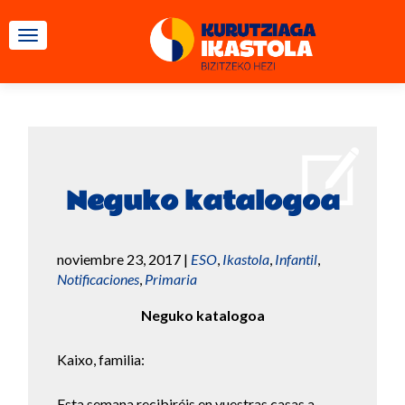
CAMBIAR NAVEGACIÓN
Neguko katalogoa
noviembre 23, 2017
|
ESO
,
Ikastola
,
Infantil
,
Notificaciones
,
Primaria
Neguko katalogoa
Kaixo, familia:
Esta semana recibiréis en vuestras casas a