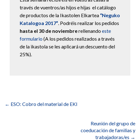
través de vuentros/as hijos e hijas el catálogo
de productos de la Ikastolen Elkartea
“Neguko
Katalogoa 2017”
. Podréis realizar los pedidos
hasta el 30 de noviembre
rellenando
este
formulario
(A los pedidos realizados a través
de la ikastola se les aplicará un descuento del
25%).
Navegación
de
←
ESO: Cobro del material de EKI
entradas
Reunión del grupo de
coeducación de familias y
trabajadoras/es
→