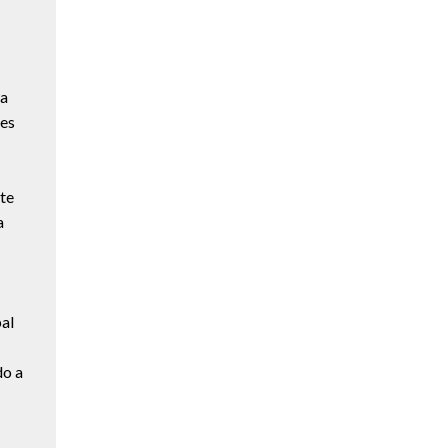
ya
res
te
a
al
do a