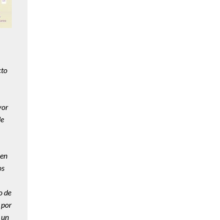
cto
vor
de
nen
os
o de
 por
 un