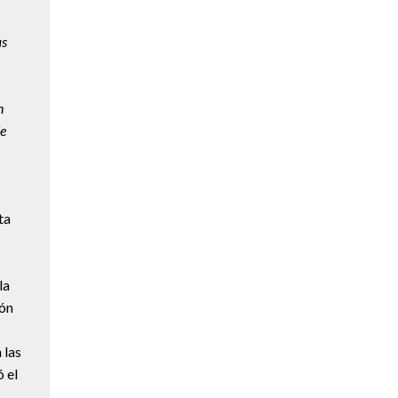
as
n
de
ta
la
ión
 las
ó el