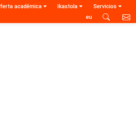
ferta académica
Ikastola
Servicios
eu
Contacta con nosotros
Buscar