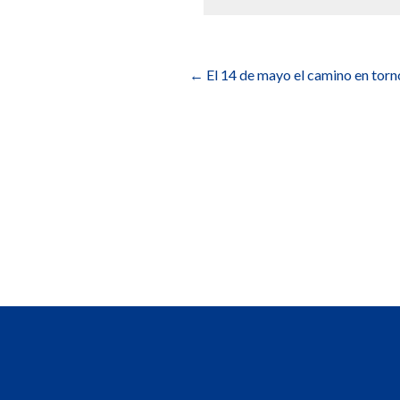
Navegación
de
←
El 14 de mayo el camino en torno
entradas