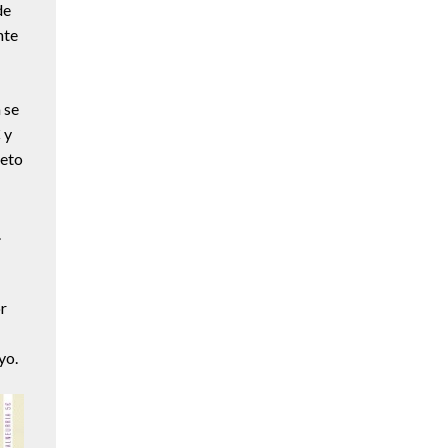
de
nte
 se
 y
leto
.
or
yo.