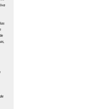
tiva
las
e
de
as,
a
de