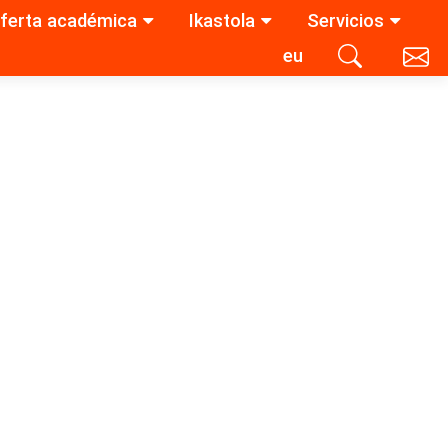
ferta académica
Ikastola
Servicios
eu
Contacta con nosotros
Buscar