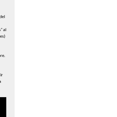
del
” al
nes)
re.
ir
a