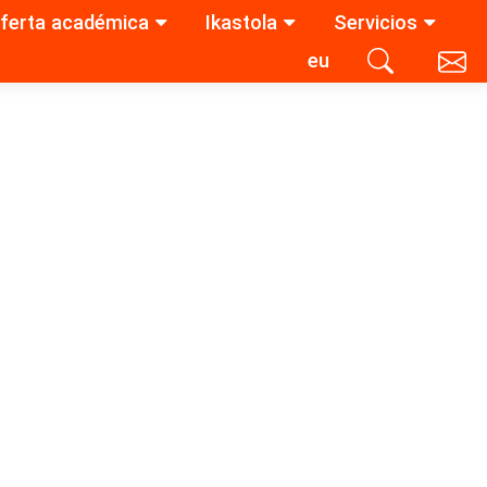
ferta académica
Ikastola
Servicios
eu
Contacta con nosotros
Buscar