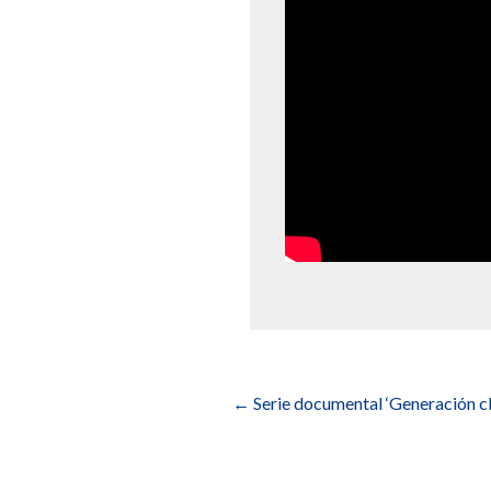
Navegación
de
←
Serie documental ‘Generación c
entradas