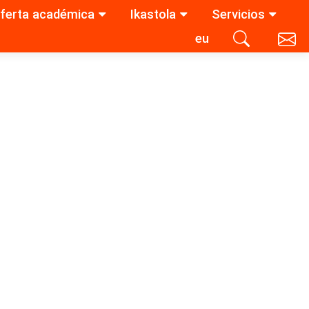
ferta académica
Ikastola
Servicios
eu
Contacta con nosotros
Buscar