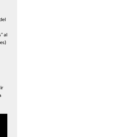
del
” al
nes)
ir
a