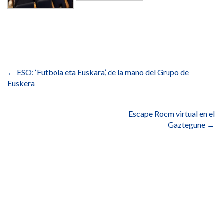
Navegación
de
←
ESO: ‘Futbola eta Euskara’, de la mano del Grupo de
entradas
Euskera
Escape Room virtual en el
Gaztegune
→