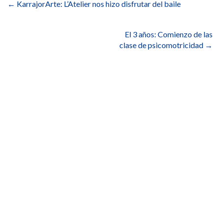
de
←
KarrajorArte: L’Atelier nos hizo disfrutar del baile
entradas
El 3 años: Comienzo de las
clase de psicomotricidad
→