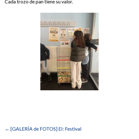
Cada trozo de pan tiene su valor.
Navegación
de
←
[GALERÍA de FOTOS] EI: Festival