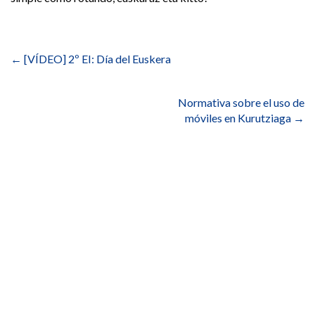
Navegación
de
←
[VÍDEO] 2º EI: Día del Euskera
entradas
Normativa sobre el uso de
móviles en Kurutziaga
→