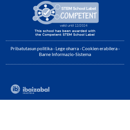
Pribatutasun politika
·
Lege oharra
·
Cookien erabilera
·
Barne Informazio-Sistema