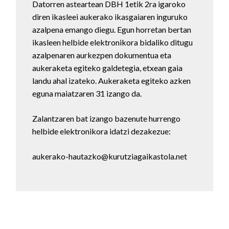
Datorren asteartean DBH 1etik 2ra igaroko
diren ikasleei aukerako ikasgaiaren inguruko
azalpena emango diegu. Egun horretan bertan
ikasleen helbide elektronikora bidaliko ditugu
azalpenaren aurkezpen dokumentua eta
aukeraketa egiteko galdetegia, etxean gaia
landu ahal izateko. Aukeraketa egiteko azken
eguna maiatzaren 31 izango da.
Zalantzaren bat izango bazenute hurrengo
helbide elektronikora idatzi dezakezue:
aukerako-hautazko@kurutziagaikastola.net
Bidalketetan