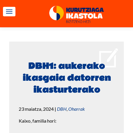
TOGGLE NAVIGATION
DBH1: aukerako
ikasgaia datorren
ikasturterako
23 maiatza, 2024
|
DBH
,
Oharrak
Kaixo, familia hori: