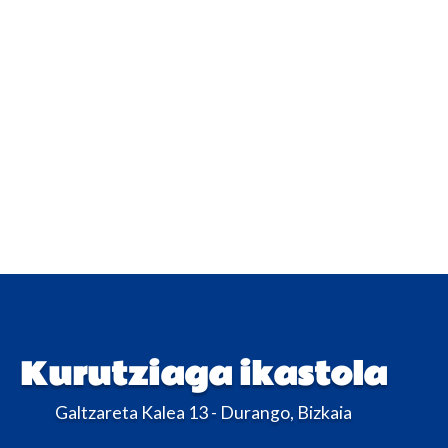
Kurutziaga ikastola
Galtzareta Kalea 13 - Durango, Bizkaia