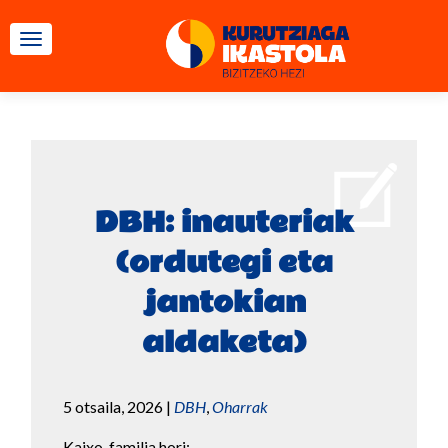
TOGGLE NAVIGATION
DBH: inauteriak
(ordutegi eta
jantokian
aldaketa)
5 otsaila, 2026
|
DBH
,
Oharrak
Kaixo, familia hori: