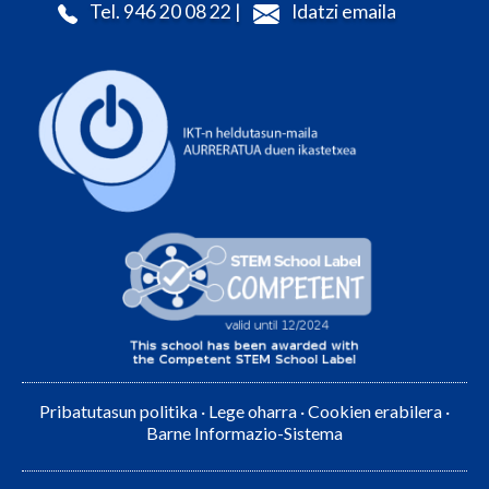
Tel. 946 20 08 22 |
Idatzi emaila
Pribatutasun politika
·
Lege oharra
·
Cookien erabilera
·
Barne Informazio-Sistema