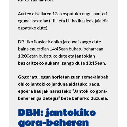
Aurten otsailaren 13an ospatuko dugu inauteri
eguna ikastolan (HH eta LHko ikasleek jaialdia
ospatuko dute).
DBHko ikasleek ohiko jarduna izango dute
baina eguerdian 14:45ean bukatu beharrean
13:00etan bukatuko dute eta
jantokian
bazkaltzeko aukera izango dute 13:15ean.
Gogoratu, egun horietan zuen seme/alabak
ohiko jantokiko jarduna aldatuko badu,
egoera hau jakinarazteko “Jantokiko gora-
beheren galdetegia” bete beharko duzuela.
DBH: jantokiko
gora-beheren