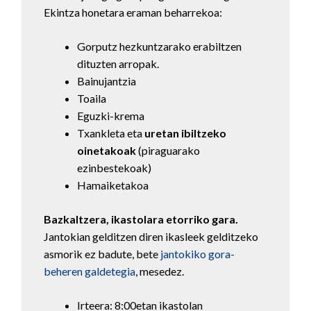
Ekintza honetara eraman beharrekoa:
Gorputz hezkuntzarako erabiltzen
dituzten arropak.
Bainujantzia
Toaila
Eguzki-krema
Txankleta eta
uretan ibiltzeko
oinetakoak
(piraguarako
ezinbestekoak)
Hamaiketakoa
Bazkaltzera, ikastolara etorriko gara.
Jantokian gelditzen diren ikasleek gelditzeko
asmorik ez badute, bete
jantokiko gora-
beheren galdetegia
, mesedez.
Irteera: 8:00etan ikastolan