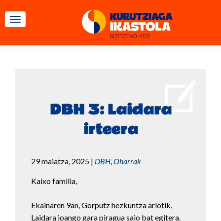
TOGGLE NAVIGATION
DBH 3: Laidara
irteera
29 maiatza, 2025
|
DBH
,
Oharrak
Kaixo familia,
Ekainaren 9an, Gorputz hezkuntza arlotik,
Laidara joango gara piragua saio bat egitera.