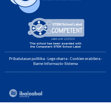
Pribatutasun politika
·
Lege oharra
·
Cookien erabilera
·
Barne Informazio-Sistema