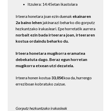
Itzulera: 14:45etan ikastolara
Irteera honetara joan ezin duenak
ekainaren
2a baino lehen
jakinarazi beharko dio gorputz
hezkuntzako irakasleari. Epe horretatik aurrera
norbait ezin bada irteerara joan, irteeraren
kostua ordaindu beharko du.
Irteera honetara mugikorra eramatea
debekatuta dago. Beraz egun horretan
mugikorra etxean utzi dezatela.
Irteera honen kostua
33,05€
koa da, hurrengo
erreziboan kobratuko zaizue.
Gorputz hezkuntzako irakasleak