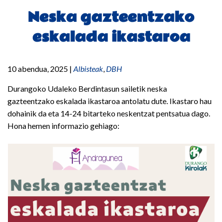
Neska gazteentzako
eskalada ikastaroa
10 abendua, 2025
|
Albisteak
,
DBH
Durangoko Udaleko Berdintasun sailetik neska
gazteentzako eskalada ikastaroa antolatu dute. Ikastaro hau
dohainik da eta 14-24 bitarteko neskentzat pentsatua dago.
Hona hemen informazio gehiago: