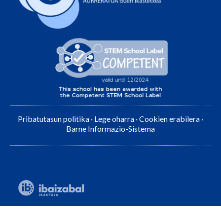
Pribatutasun politika
·
Lege oharra
·
Cookien erabilera
·
Barne Informazio-Sistema