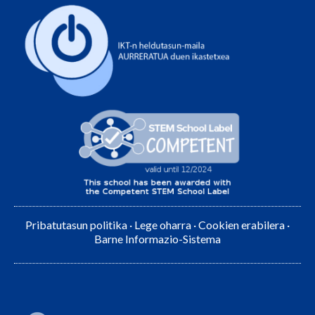
Pribatutasun politika
·
Lege oharra
·
Cookien erabilera
·
Barne Informazio-Sistema