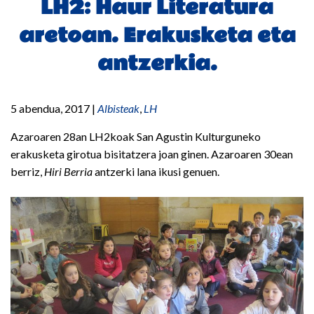
LH2: Haur Literatura
aretoan. Erakusketa eta
antzerkia.
5 abendua, 2017
|
Albisteak
,
LH
Azaroaren 28an LH2koak San Agustin Kulturguneko
erakusketa girotua bisitatzera joan ginen. Azaroaren 30ean
berriz,
Hiri Berria
antzerki lana ikusi genuen.