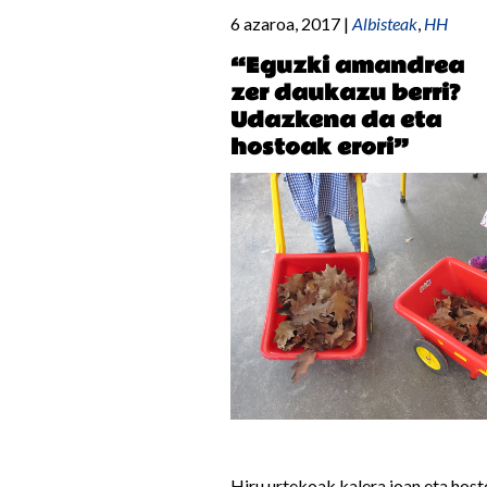
6 azaroa, 2017
|
Albisteak
,
HH
“Eguzki amandrea
zer daukazu berri?
Udazkena da eta
hostoak erori”
Hiru urtekoak kalera joan eta hos