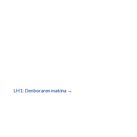
LH1: Denboraren makina
→