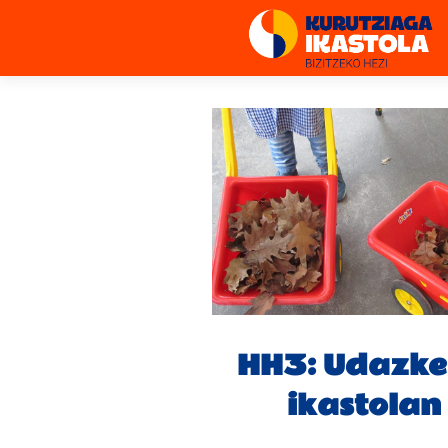
HH3: Udazk
ikastolan