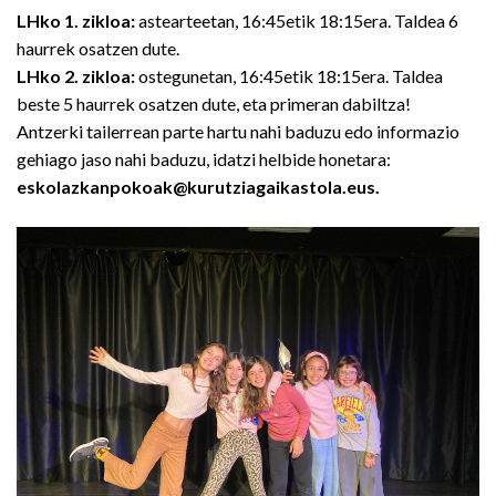
LHko 1. zikloa:
astearteetan, 16:45etik 18:15era. Taldea 6
haurrek osatzen dute.
LHko 2. zikloa:
ostegunetan, 16:45etik 18:15era. Taldea
beste 5 haurrek osatzen dute, eta primeran dabiltza!
Antzerki tailerrean parte hartu nahi baduzu edo informazio
gehiago jaso nahi baduzu, idatzi helbide honetara:
eskolazkanpokoak@kurutziagaikastola.eus.