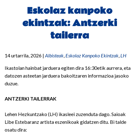
Eskolaz kanpoko
ekintzak: Antzerki
tailerra
14 urtarrila, 2026
|
Albisteak
,
Eskolaz Kanpoko Ekintzak
,
LH
Ikastolan hainbat jarduera egiten dira 16:30etik aurrera, eta
datozen asteetan jarduera bakoitzaren informazioa jasoko
duzue.
ANTZERKI TAILERRAK
Lehen Hezkuntzako (LH) ikasleei zuzenduta dago. Saioak
Libe Estebaranz artista eszenikoak gidatzen ditu. Bi talde
osatu dira: