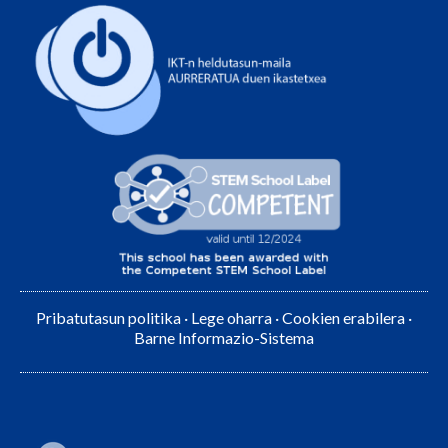
Pribatutasun politika
·
Lege oharra
·
Cookien erabilera
·
Barne Informazio-Sistema