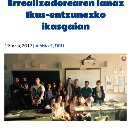
Errealizadorearen lanaz
Ikus-entzunezko
ikasgaian
19 urria, 2017
|
Albisteak
,
DBH