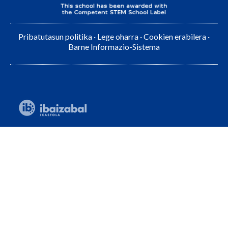
Pribatutasun politika
·
Lege oharra
·
Cookien erabilera
·
Barne Informazio-Sistema