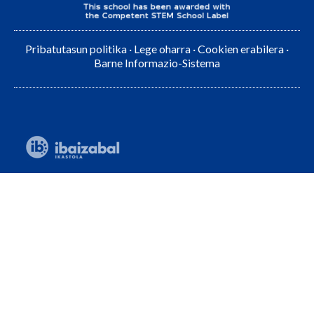
Pribatutasun politika
·
Lege oharra
·
Cookien erabilera
·
Barne Informazio-Sistema