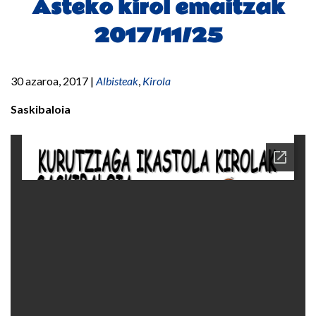
Asteko kirol emaitzak
2017/11/25
30 azaroa, 2017
|
Albisteak
,
Kirola
Saskibaloia